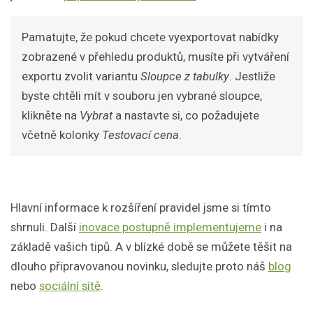
Pamatujte, že pokud chcete vyexportovat nabídky
zobrazené v přehledu produktů, musíte při vytváření
exportu zvolit variantu
Sloupce z tabulky
. Jestliže
byste chtěli mít v souboru jen vybrané sloupce,
klikněte na
Vybrat
a nastavte si, co požadujete
včetně kolonky
Testovací cena
.
Hlavní informace k rozšíření pravidel jsme si tímto
shrnuli. Další
inovace postupně implementujeme
i na
základě vašich tipů. A v blízké době se můžete těšit na
dlouho připravovanou novinku, sledujte proto náš
blog
nebo
sociální sítě
.