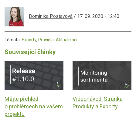
Dominika Postavová
/ 17. 09. 2020 - 12:40
Témata:
Exporty
,
Pravidla
,
Aktualizace
Související články
Mějte přehled
Videonávod: Stránka
o problémech na vašem
Produkty a Exporty
projektu