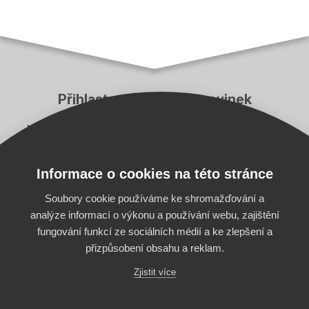
Přihlaste se k odběru novinek
Neutečou vám ty nejzásadnější novinky z aplikace
Pricing Fox a z e‑commerce branže.
Informace o cookies na této stránce
E-mail
Odebírat
Soubory cookie používáme ke shromažďování a
analýze informací o výkonu a používání webu, zajištění
fungování funkcí ze sociálních médií a ke zlepšení a
přizpůsobení obsahu a reklam.
Zjistit více
Začněte používat také
biddingový automat Bidding Fox
a využijte