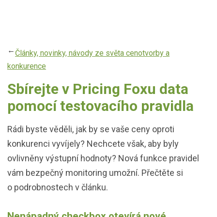
Přejít
k
hlavnímu
obsahu
Články, novinky, návody ze světa cenotvorby a
konkurence
Sbírejte v Pricing Foxu data
pomocí testovacího pravidla
Rádi byste věděli, jak by se vaše ceny oproti
konkurenci vyvíjely? Nechcete však, aby byly
ovlivněny výstupní hodnoty? Nová funkce pravidel
vám bezpečný monitoring umožní. Přečtěte si
o podrobnostech v článku.
Nenápadný checkbox otevírá nové