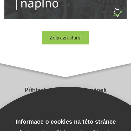
Zobrazit starší
Přihlaste se k odběru novinek
Neutečou vám ty nejzásadnější novinky z aplikace
Pricing Fox a z e‑commerce branže.
Informace o cookies na této stránce
E-mail
Odebírat