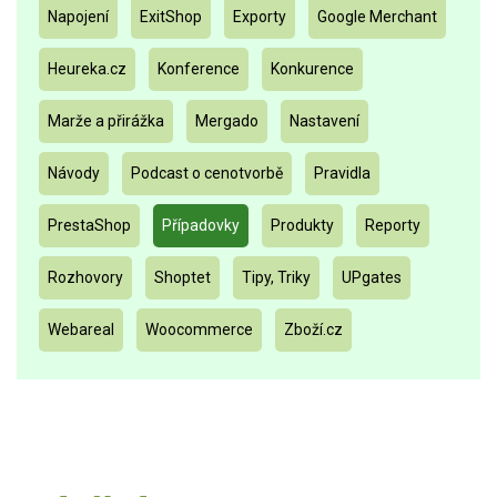
Napojení
ExitShop
Exporty
Google Merchant
Heureka.cz
Konference
Konkurence
Marže a přirážka
Mergado
Nastavení
Návody
Podcast o cenotvorbě
Pravidla
PrestaShop
Případovky
Produkty
Reporty
Rozhovory
Shoptet
Tipy, Triky
UPgates
Webareal
Woocommerce
Zboží.cz