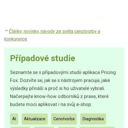
Přejít
k
hlavnímu
obsahu
Články, novinky, návody ze světa cenotvorby a
konkurence
Případové studie
Seznamte se s případovými studii aplikace Pricing
Fox. Dozvíte se, jak se s nástrojem pracuje, jaké
výsledky přináší a proč si ho uživatelé vybrali.
Načerpejte know-how odborníků z praxe, které
budete moci aplikovat i na svůj e‑shop.
AI
Aktualizace
Cenotvorba
Diagnostika