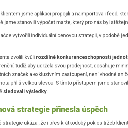
lientem jsme aplikaci propojili a naimportovali feed, kt
ě jsme stanovili výpočet marže, který pro nás byl stěžejn
čce vytvořili individuální cenovou strategii, v podobě je
nta zvolili kvůli
rozdílné konkurenceschopnosti jednot
renční, tudíž aby udržela svou prodejnost, dosahuje min
átních značek a exkluzivním zastoupení, není vhodné sniž
ota příliš velkou slevou. S tímto přístupem jsme stanovil
vě
sledovali výsledky
.
enová strategie přinesla úspěch
strategie ukázal, že i přes krátkodobý pokles tržeb klien