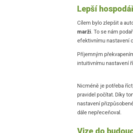
Lepší hospodá
Cílem bylo zlepšit a au
marži
. To se nám podař
efektivnímu nastavení c
Příjemným překvapením 
intuitivnímu nastavení ř
Nicméně je potřeba říct
pravidel počítat. Díky 
nastavení přizpůsobené t
dále nepřeceňoval.
Vize do budou