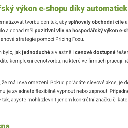
řský výkon e‑shopu díky automatic
tomatizovat tvorbu cen tak, aby
splňovaly obchodní cíle
ilo a dopad měl
pozitivní vliv na hospodářský výkon e‑
enové strategie pomocí Pricing Foxu.
bylo, jak
jednoduché
a vlastně i
cenově dostupné
řešen
ídíte komplexní cenotvorbu, na které ve firmách pracují ně
, že má i svá omezení. Pokud pořádáte slevové akce, je do
tomu je zvládnete flexibilně vypnout nebo zapnout. Přípa
ak, abyste mohli zlevnit jenom konkrétní značku či katego
cna