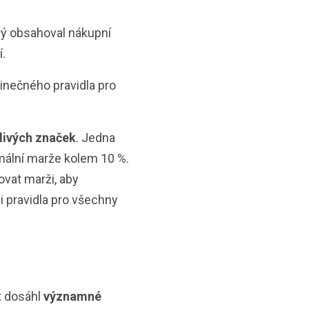
erý obsahoval nákupní
í.
dinečného pravidla pro
livých značek
. Jedna
imální marže kolem 10 %.
ovat marži, aby
i pravidla pro všechny
t dosáhl
významné