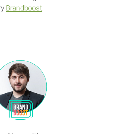
ry
Brandboost
.