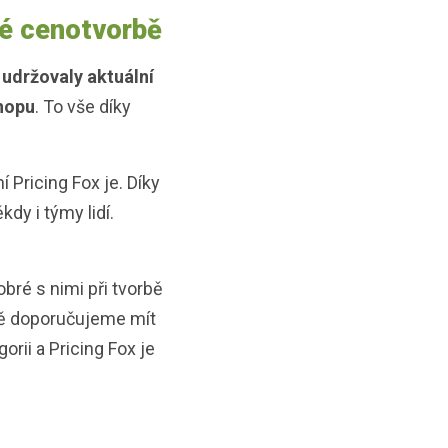
ké cenotvorbě
a
udržovaly aktuální
shopu
. To vše díky
í Pricing Fox je. Díky
kdy i týmy lidí.
bré s nimi při tvorbě
dně doporučujeme mít
rii a Pricing Fox je