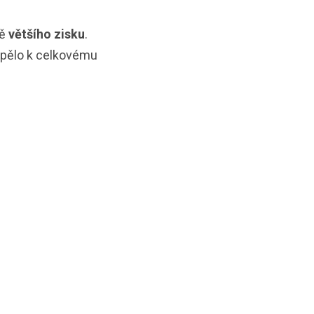
ně
většího zisku
.
spělo k celkovému