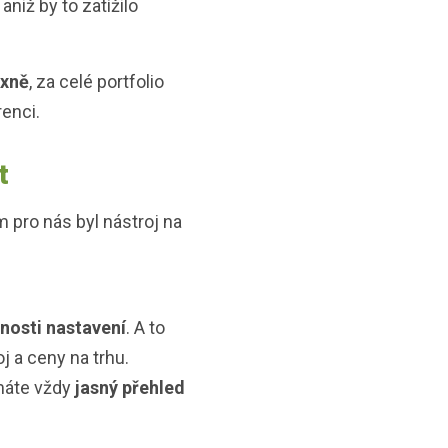
, aniž by to zatížilo
exně
, za celé portfolio
renci.
at
m pro nás byl nástroj na
nosti nastavení
. A to
j a ceny na trhu.
máte vždy
jasný přehled