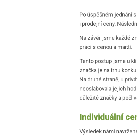
Po úspěšném jednání s k
i prodejní ceny. Následn
Na závěr jsme každé zna
práci s cenou a marží.
Tento postup jsme u klie
značka je na trhu konku
Na druhé straně, u priv
neoslabovala jejich hodn
důležité značky a pečli
Individuální c
Výsledek námi navržené 