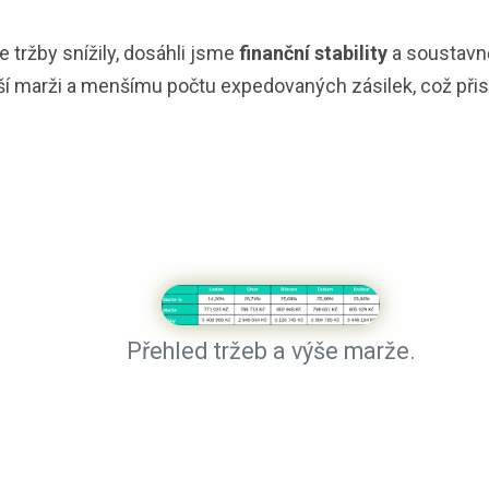
 tržby snížily, dosáhli jsme
finanční stability
a soustav
ší marži a menšímu počtu expedovaných zásilek, což při
Přehled tržeb a výše marže.