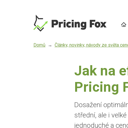
Přejít
k
hlavnímu
obsahu
Domů
Články, novinky, návody ze světa ce
Jak na e
Pricing 
Dosažení optimáln
střední, ale i vel
jednoduché a ceno