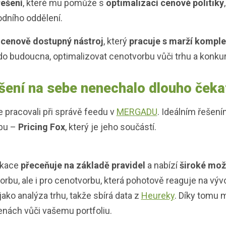
řešení
, které mu pomůže s
optimalizací cenové politiky
dního oddělení.
l
cenově dostupný
nástroj
, který
pracuje s marží kompl
 do budoucna, optimalizovat cenotvorbu vůči trhu a konku
šení na sebe nenechalo dlouho ček
e pracovali při správě feedu v
MERGADU
. Ideálním řešení
bu –
Pricing Fox
, který je jeho součástí.
ikace
přeceňuje na základě pravidel
a nabízí
široké mož
orbu, ale i pro cenotvorbu, která pohotově reaguje na vývo
jako analýza trhu, takže sbírá data z
Heureky
. Díky tomu 
cenách vůči vašemu portfoliu.