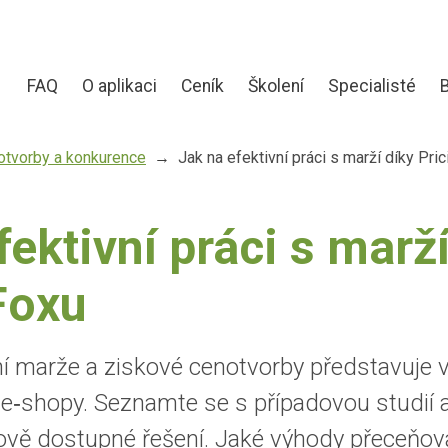
FAQ
O aplikaci
Ceník
Školení
Specialisté
notvorby a konkurence
Jak na efektivní práci s marží díky Pri
fektivní práci s marží
Foxu
í marže a ziskové cenotvorby představuje v
ké e‑shopy. Seznamte se s případovou studií 
vě dostupné řešení. Jaké výhody přeceňová