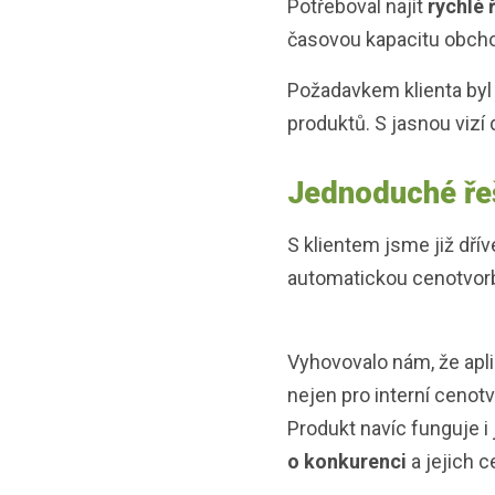
Potřeboval najít
rychlé 
časovou kapacitu obcho
Požadavkem klienta by
produktů. S jasnou vizí
Jednoduché ře
S klientem jsme již dřív
automatickou cenotvor
Vyhovovalo nám, že apl
nejen pro interní cenotv
Produkt navíc funguje i 
o konkurenci
a jejich 