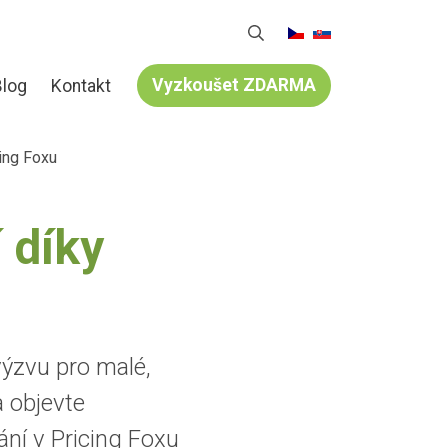
Vyzkoušet ZDARMA
Blog
Kontakt
cing Foxu
 díky
ýzvu pro malé,
a objevte
ní v Pricing Foxu