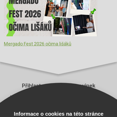
Mergado Fest 2026 očima lišáků
Přihlaste se k odběru novinek
Neutečou vám ty nejzásadnější novinky z aplikace
Pricing Fox a z e‑commerce branže.
Informace o cookies na této stránce
E-mail