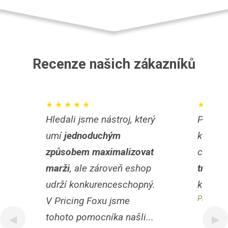
Recenze našich zákazníků
★ ★ ★ ★ ★
★ ★ ★ 
Hledali jsme nástroj, který
Pricing
umí
jednoduchým
konkur
způsobem maximalizovat
cen po
marži
, ale zároveň eshop
trojná
udrží konkurenceschopný.
konverz
Přečíst c
V Pricing Foxu jsme
tohoto pomocníka našli...
◀
▶