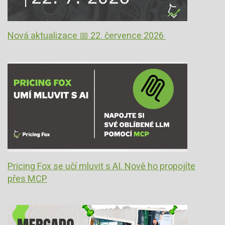
Nová aktualizace 📅 22. července 2026
Pricing Fox se učí mluvit s AI. Nově ho propojíte
přes MCP