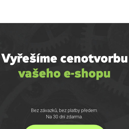
Přejít
k
hlavnímu
obsahu
Vyřešíme cenotvorbu
vašeho e-shopu
Bez závazků, bez platby předem.
Na 30 dní zdarma.