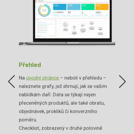
Přehled
Nastav
aplno
Na
úvodní stránce
– neboli v přehledu –
Pro spuš
teré
naleznete grafy, jež shrnují, jak se vašim
pouze fe
iška vás
nabídkám daří. Data se týkají nejen
Aplikace
émy, na
přeceněných produktů, ale také obratu,
umožňuj
uhů
objednávek, prokliků či konverzního
aktualiz
uď
poměru.
V rozhra
ebo
Checklist, zobrazený v druhé polovině
či Shopi