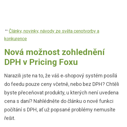
Přejít
k
hlavnímu
obsahu
Články, novinky, návody ze světa cenotvorby a
konkurence
Nová možnost zohlednění
DPH v Pricing Foxu
Narazili jste na to, že váš e‑shopový systém posílá
do feedu pouze ceny včetně, nebo bez DPH? Chtěli
byste přeceňovat produkty, u kterých není uvedena
cena s daní? Nahlédněte do článku o nové funkci
počítání s DPH, ať už popsané problémy nemusíte
řešit.