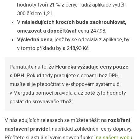
hodnoty tvoří 21 % z ceny. Tudíž aplikace vydělí
300 číslem 1,21.
V
následujících krocích bude zaokrouhlovat,
omezovat a dopočítávat
cenu 247,93.
Výsledná cena
, jenž by se odeslala z aplikace, by
v tomto příkladu byla 248,93 Kč.
Pamatujte na to, že
Heureka vyžaduje ceny pouze
s DPH
. Pokud tedy pracujete s cenami bez DPH,
musíte si je přepočítat v e‑shopovém systému či
v Mergadu pomocí pravidla a až poté tyto hodnoty
poslat do srovnávače zboží.
V následujících releasech se můžete těšit na
rozšíření
nastavení pravidel
, například zohlednění ceny dopravy.
Přečtěte si aktuální výpis nových funkcí
na našem webu
.