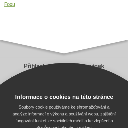
Foxu
Přihlaste se k odběru novinek
Neutečou vám ty nejzásadnější novinky z aplikace
Pricing Fox a z e‑commerce branže.
Informace o cookies na této stránce
E-mail
Odebírat
Soubory cookie používáme ke shromažďování a
analýze informací o výkonu a používání webu, zajištění
fungování funkcí ze sociálních médií a ke zlepšení a
přizpůsobení obsahu a reklam.