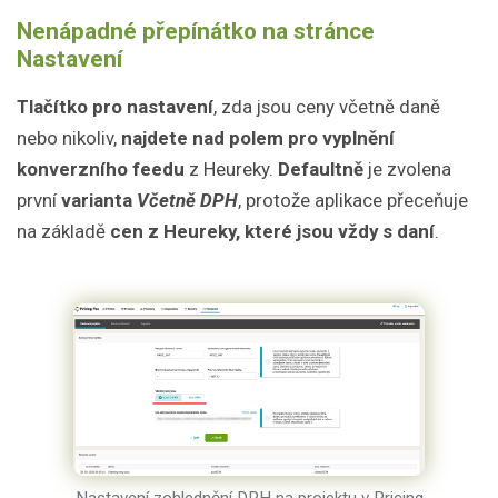
Nenápadné přepínátko na stránce
Nastavení
Tlačítko pro nastavení
, zda jsou ceny včetně daně
nebo nikoliv,
najdete nad polem pro vyplnění
konverzního feedu
z Heureky.
Defaultně
je zvolena
první
varianta
Včetně DPH
, protože aplikace přeceňuje
na základě
cen z Heureky, které jsou vždy s daní
.
Nastavení zohlednění DPH na projektu v Pricing