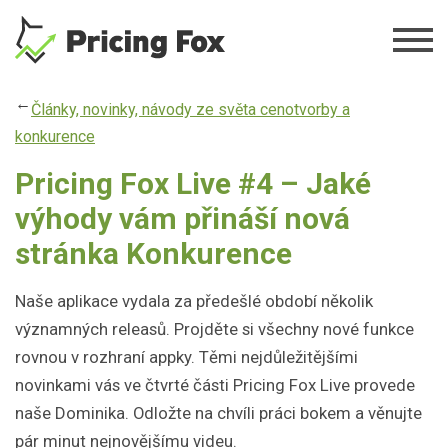
Přejít
k
hlavnímu
obsahu
Články, novinky, návody ze světa cenotvorby a
konkurence
Pricing Fox Live #4 – Jaké
výhody vám přináší nová
stránka Konkurence
Naše aplikace vydala za předešlé období několik
významných releasů. Projděte si všechny nové funkce
rovnou v rozhraní appky. Těmi nejdůležitějšími
novinkami vás ve čtvrté části Pricing Fox Live provede
naše Dominika. Odložte na chvíli práci bokem a věnujte
pár minut nejnovějšímu videu.