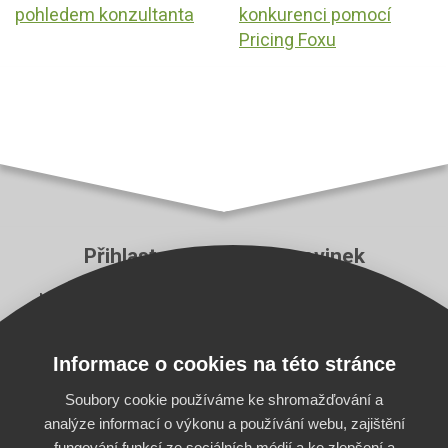
pohledem konzultanta
konkurenci pomocí
Pricing Foxu
Přihlaste se k odběru novinek
Neutečou vám ty nejzásadnější novinky z aplikace
Pricing Fox a z e‑commerce branže.
Informace o cookies na této stránce
E-mail
Odebírat
Soubory cookie používáme ke shromažďování a
analýze informací o výkonu a používání webu, zajištění
fungování funkcí ze sociálních médií a ke zlepšení a