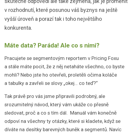
skutečné odpovědi ale také zejména, jak je proměnit
v rozhodnutí, které posunou váš byznys na ještě
vyšší úroveň a porazí tak i toho největšího
konkurenta.
Máte data? Paráda! Ale co s nimi?
Pracujete se segmentovým reportem v Pricing Foxu
a stále máte pocit, že z něj netaháte všechno, co byste
mohli? Nebo jste ho otevřeli, proletěli očima koláče
a tabulky a zavřeli se slovy „okej… co teď?“
Tak právě pro vás jsme připravili podrobný, ale
srozumitelný návod, který vám ukáže co přesně
sledovat, proč a co s tím dál. Manuál vám konečně
odpoví na všechny ty otázky, které si kladete, když se
díváte na desítky barevných buněk a segmentů. Navíc