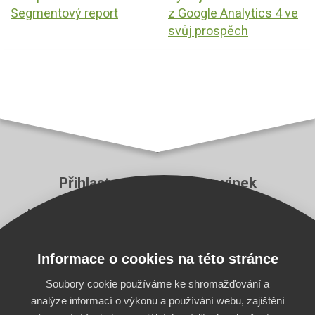
Segmentový report
z Google Analytics 4 ve
svůj prospěch
Přihlaste se k odběru novinek
Neutečou vám ty nejzásadnější novinky z aplikace
Pricing Fox a z e‑commerce branže.
Informace o cookies na této stránce
E-mail
Odebírat
Soubory cookie používáme ke shromažďování a
analýze informací o výkonu a používání webu, zajištění