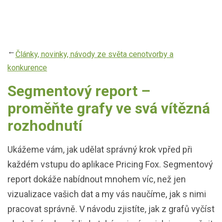
Přejít
k
hlavnímu
obsahu
Články, novinky, návody ze světa cenotvorby a
konkurence
Segmentový report –
proměňte grafy ve svá vítězná
rozhodnutí
Ukážeme vám, jak udělat správný krok vpřed při
každém vstupu do aplikace Pricing Fox. Segmentový
report dokáže nabídnout mnohem víc, než jen
vizualizace vašich dat a my vás naučíme, jak s nimi
pracovat správně. V návodu zjistíte, jak z grafů vyčíst