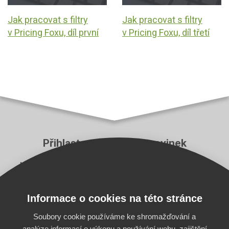
Jak pracovat s filtry
Jak pracovat s filtry
v Pricing Foxu, díl první
v Pricing Foxu, díl třetí
Přihlaste se k odběru novinek
Neutečou vám ty nejzásadnější novinky z aplikace
Pricing Fox a z e‑commerce branže.
Informace o cookies na této stránce
E-mail
Odebírat
Soubory cookie používáme ke shromažďování a
analýze informací o výkonu a používání webu, zajištění