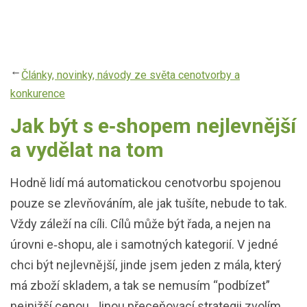
Přejít
k
hlavnímu
obsahu
Články, novinky, návody ze světa cenotvorby a
konkurence
Jak být s e‑shopem nejlevnější
a vydělat na tom
Hodně lidí má automatickou cenotvorbu spojenou
pouze se zlevňováním, ale jak tušíte, nebude to tak.
Vždy záleží na cíli. Cílů může být řada, a nejen na
úrovni e‑shopu, ale i samotných kategorií. V jedné
chci být nejlevnější, jinde jsem jeden z mála, který
má zboží skladem, a tak se nemusím “podbízet”
nejnižší cenou. Jinou přeceňovací strategii zvolím