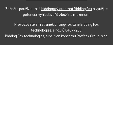
Začněte používat také
biddingový automat Bidding Fox
a využijte
potenciál vyhledávačů zboží na maximum.
Provozovatelem stránek pricing-fox.cz je Bidding Fox
technologies, s.r.o., IČ 04677200.
Bidding Fox technologies, s.r.o. člen koncernu Profitak Group, s.r.o.